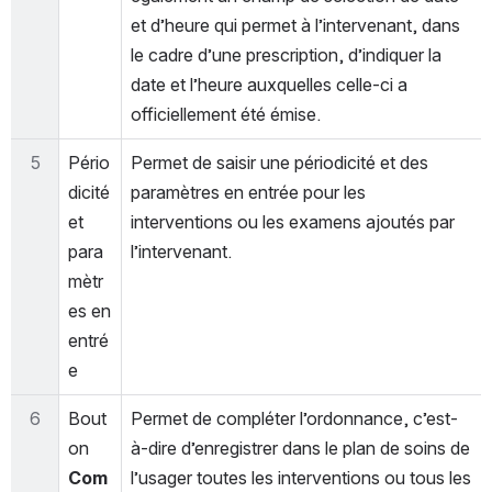
et d’heure qui permet à l’intervenant, dans 
le cadre d’une prescription, d’indiquer la 
date et l’heure auxquelles celle-ci a 
officiellement été émise.
5
Pério
Permet de saisir une périodicité et des 
dicité 
paramètres en entrée pour les 
et 
interventions ou les examens ajoutés par 
para
l’intervenant.
mètr
es en 
entré
e
6
Bout
Permet de compléter l’ordonnance, c’est-
on 
à-dire d’enregistrer dans le plan de soins de 
Com
l’usager toutes les interventions ou tous les 